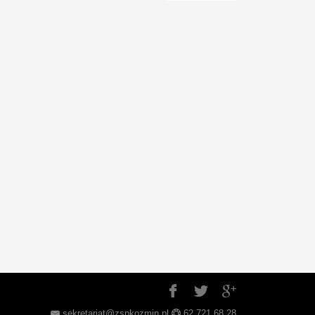
sekretariat@zspkozmin.pl
62 721 68 28