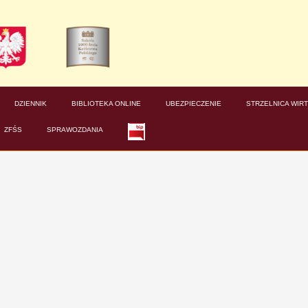
DZIENNIK
BIBLIOTEKA ONLINE
UBEZPIECZENIE
STRZELNICA WIR
ZFŚS
SPRAWOZDANIA