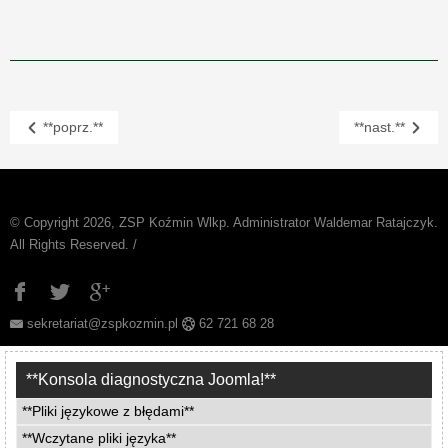
**poprz.**
**nast.**
© Copyright 2026, ZSP Koźmin Wlkp. Administrator Waldemar Ratajczyk.
All Rights Reserved. /
sekretariat@zspkozmin.pl
62 721 68 28
**Konsola diagnostyczna Joomla!**
**Pliki językowe z błędami**
**Wczytane pliki języka**