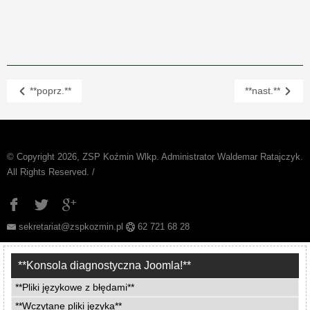
**poprz.**
**nast.**
© Copyright 2026, ZSP Koźmin Wlkp. Administrator Waldemar Ratajczyk.
All Rights Reserved. /
sekretariat@zspkozmin.pl
62 721 68 28
**Konsola diagnostyczna Joomla!**
**Pliki językowe z błędami**
**Wczytane pliki języka**